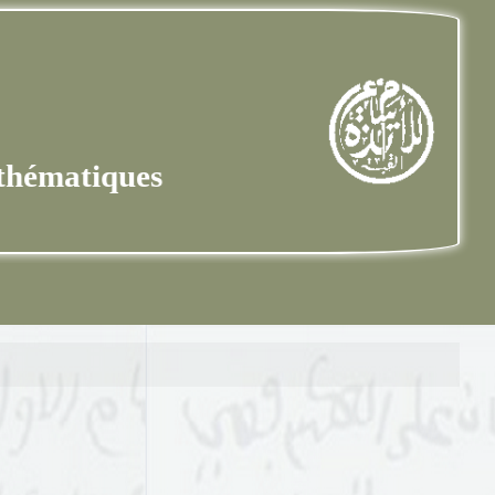
مخب
s Mathématiques