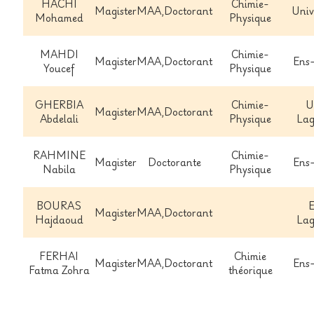
HACHI
Chimie-
Magister
MAA,Doctorant
Univ
Mohamed
Physique
MAHDI
Chimie-
Magister
MAA,Doctorant
Ens
Youcef
Physique
GHERBIA
Chimie-
U
Magister
MAA,Doctorant
Abdelali
Physique
Lag
RAHMINE
Chimie-
Magister
Doctorante
Ens
Nabila
Physique
BOURAS
E
Magister
MAA,Doctorant
Hajdaoud
Lag
FERHAI
Chimie
Magister
MAA,Doctorant
Ens
Fatma Zohra
théorique