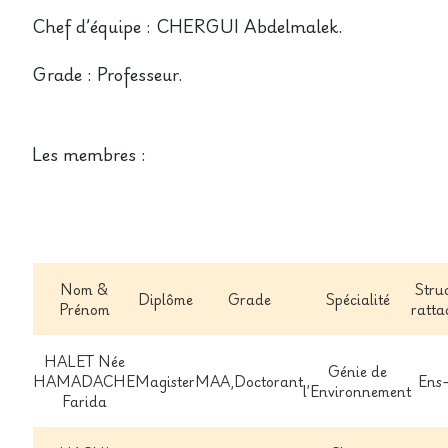
Chef d’équipe :
CHERGUI Abdelmalek.
Grade :
Professeur.
Les membres :
Nom &
Stru
Diplôme
Grade
Spécialité
Prénom
ratt
HALET Née
Génie de
HAMADACHE
Magister
MAA,Doctorant
Ens
l’Environnement
Farida