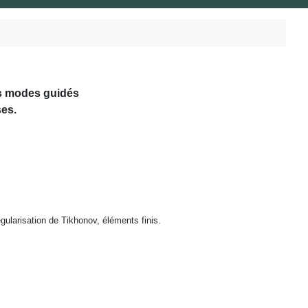
s modes guidés
ses.
égularisation de
Tikhonov, éléments finis.