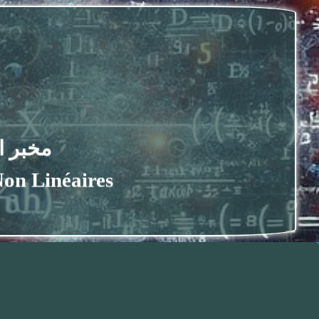
مخبر المع
es Non Linéaires