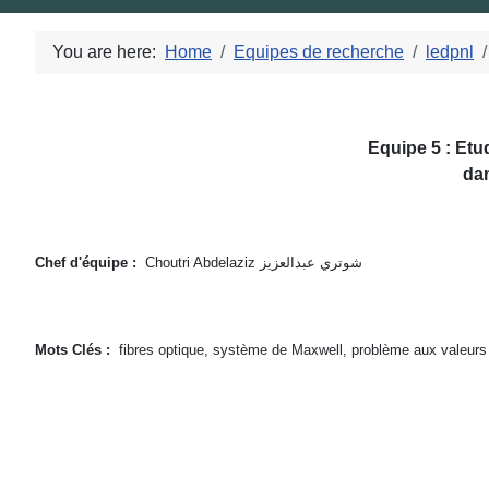
You are here:
Home
Equipes de recherche
ledpnl
Equipe 5 :
Etu
dan
Chef d'équipe :
Choutri Abdelaziz
شوتري عبدالعزيز
Mots Clés :
fibres optique, système de Maxwell, problème aux valeur