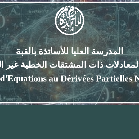
المدرسة العليا للأساتذة بالقبة
ادلات ذات المشتقات الخطية غير
quations au Dérivées Partiell